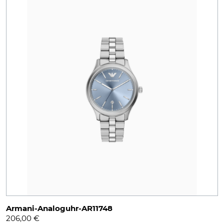
Armani-Analoguhr-AR11748
206,00
€