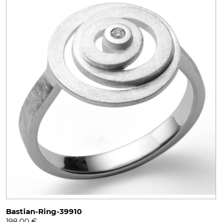
Bastian-Ring-39910
198,00
€