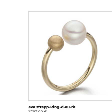
eva strepp-Ring-d-au-rk
1.787,00
€