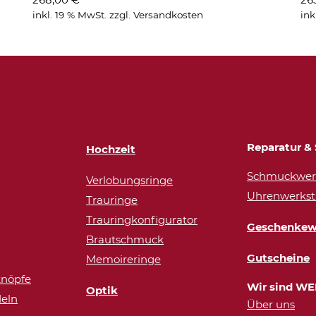
inkl. 19 % MwSt.
zzgl.
Versandkosten
ink
Reparatur & 
Hochzeit
Schmuckwerk
Verlobungsringe
Uhrenwerkst
Trauringe
Trauringkonfigurator
Geschenkew
Brautschmuck
Gutscheine
Memoireringe
nöpfe
Wir sind WE
Optik
eln
Über uns