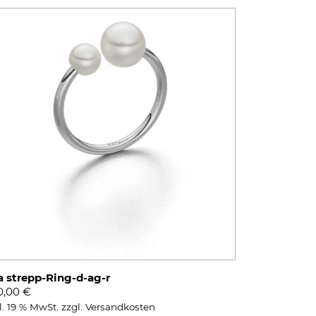
a strepp-Ring-d-ag-r
0,00
€
l. 19 % MwSt.
zzgl.
Versandkosten