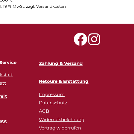
l. 19 % MwSt.
zzgl.
Versandkosten
Service
Zahlung & Versand
statt
Retoure & Erstattung
att
Impressum
elt
Datenschutz
AGB
Widerrufsbelehrung
ISS
Vertrag widerrufen