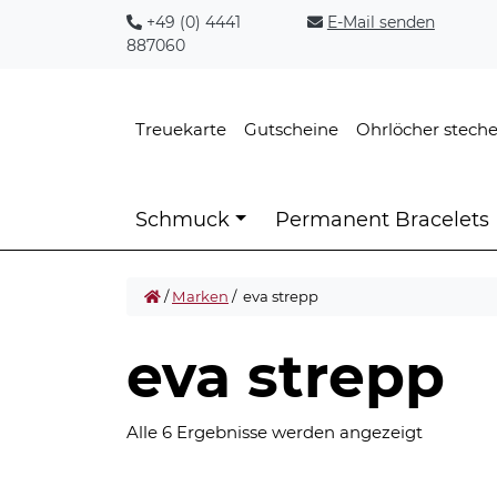
+49 (0) 4441
E-Mail senden
887060
Treuekarte
Gutscheine
Ohrlöcher stech
Schmuck
Permanent Bracelets
/
Marken
/ eva strepp
eva strepp
Nach
Alle 6 Ergebnisse werden angezeigt
Aktualitä
sortiert