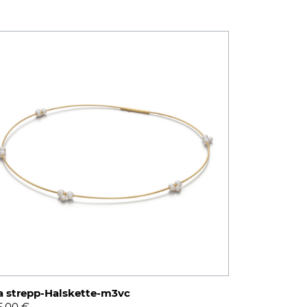
a strepp-Halskette-m3vc
5,00
€