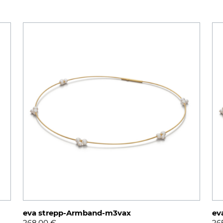
eva strepp-Armband-m3vax
ev
268,00
€
26