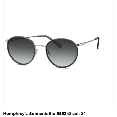
Humphrey’s-Sonnenbrille-585342 col. 24