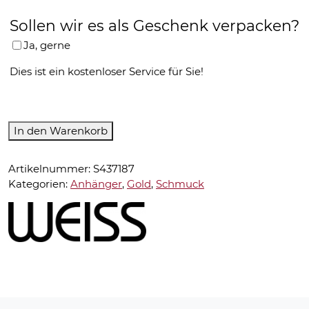
Sollen wir es als Geschenk verpacken?
Ja, gerne
Dies ist ein kostenloser Service für Sie!
Atelier
In den Warenkorb
Weiss-
Anhänger-
Artikelnummer:
S437187
Handwerkskunst
Kategorien:
Anhänger
,
Gold
,
Schmuck
Menge