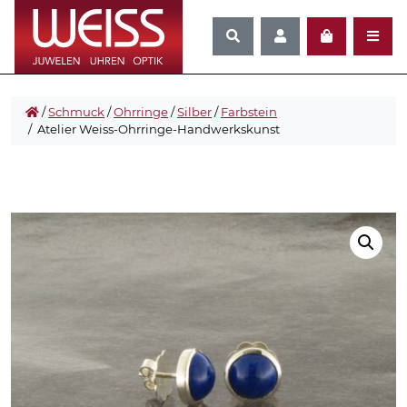
/
Schmuck
/
Ohrringe
/
Silber
/
Farbstein
/ Atelier Weiss-Ohrringe-Handwerkskunst