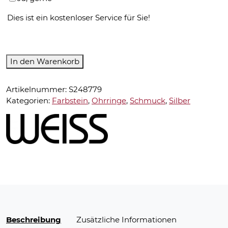
Dies ist ein kostenloser Service für Sie!
Atelier
In den Warenkorb
Weiss-
Ohrringe-
Artikelnummer:
S248779
Handwerkskunst
Kategorien:
Farbstein
,
Ohrringe
,
Schmuck
,
Silber
Menge
Beschreibung
Zusätzliche Informationen