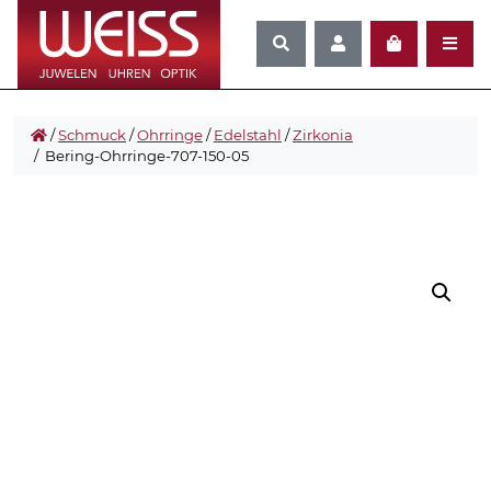
/
Schmuck
/
Ohrringe
/
Edelstahl
/
Zirkonia
/ Bering-Ohrringe-707-150-05