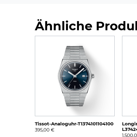
Ähnliche Produ
Tissot-Analoguhr-T1374101104100
Longi
L3742
395,00
€
1.500,