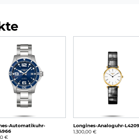
kte
nes-Automatikuhr-
Longines-Analoguhr-L4209
4966
1.300,00
€
00
€