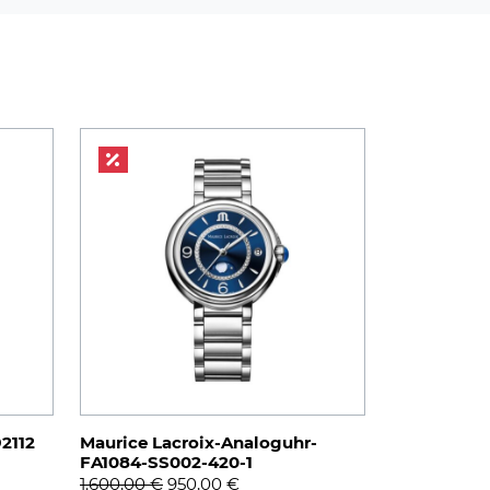
2112
Maurice Lacroix-Analoguhr-
FA1084-SS002-420-1
Ursprünglicher
Aktueller
1.600,00
€
950,00
€