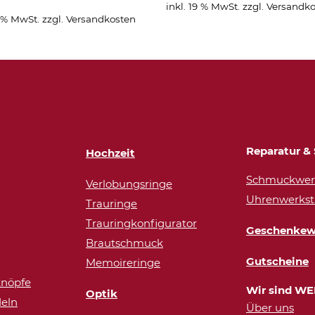
inkl. 19 % MwSt.
zzgl.
Versandko
9 % MwSt.
zzgl.
Versandkosten
Reparatur & 
Hochzeit
Schmuckwerk
Verlobungsringe
Uhrenwerkst
Trauringe
Trauringkonfigurator
Geschenkew
Brautschmuck
Gutscheine
Memoireringe
nöpfe
Wir sind WE
Optik
eln
Über uns