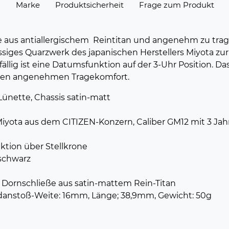
n
Marke
Produktsicherheit
Frage zum Produkt
e aus antiallergischem Reintitan und angenehm zu tr
siges Quarzwerk des japanischen Herstellers Miyota zur
ällig ist eine Datumsfunktion auf der 3-Uhr Position. Da
inen angenehmen Tragekomfort.
Lünette, Chassis satin-matt
iyota aus dem CITIZEN-Konzern, Caliber GM12 mit 3 Jahr
tion über Stellkrone
 schwarz
 Dornschließe aus satin-mattem Rein-Titan
danstoß-Weite: 16mm, Länge; 38,9mm, Gewicht: 50g