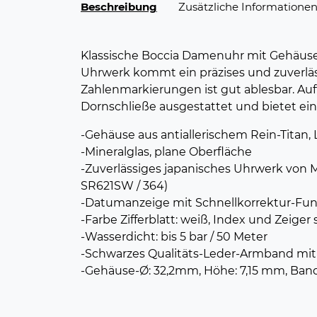
Beschreibung
Zusätzliche Informatione
Klassische Boccia Damenuhr mit Gehäus
Uhrwerk kommt ein präzises und zuverläs
Zahlenmarkierungen ist gut ablesbar. Auff
Dornschließe ausgestattet und bietet e
-Gehäuse aus antiallerischem Rein-Titan, 
-Mineralglas, plane Oberfläche
-Zuverlässiges japanisches Uhrwerk von M
SR621SW / 364)
-Datumanzeige mit Schnellkorrektur-Funk
-Farbe Zifferblatt: weiß, Index und Zeiger
-Wasserdicht: bis 5 bar / 50 Meter
-Schwarzes Qualitäts-Leder-Armband mit
-Gehäuse-Ø: 32,2mm, Höhe: 7,15 mm, Ban