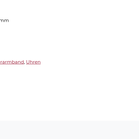
 mm
erarmband
,
Uhren