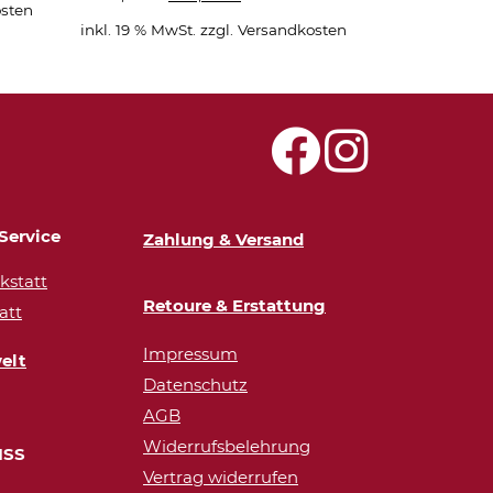
sten
Preis
Preis
inkl. 19 % MwSt.
zzgl.
Versandkosten
war:
ist:
1.600,00 €
950,00 €.
Service
Zahlung & Versand
statt
Retoure & Erstattung
att
Impressum
elt
Datenschutz
AGB
Widerrufsbelehrung
ISS
Vertrag widerrufen