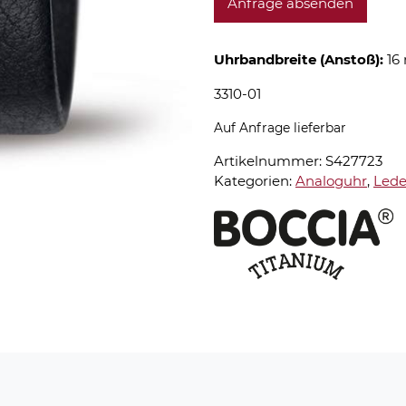
Anfrage absenden
Uhrbandbreite (Anstoß):
16
3310-01
Auf Anfrage lieferbar
Artikelnummer:
S427723
Kategorien:
Analoguhr
,
Led