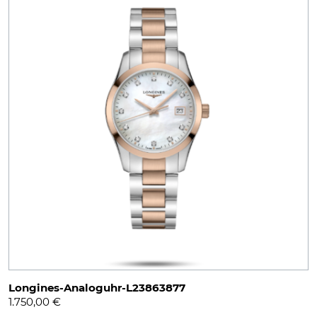
Longines-Analoguhr-L23863877
1.750,00
€