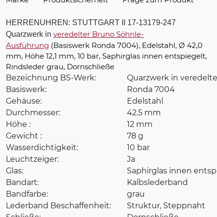
HERRENUHREN: STUTTGART II 17-13179-247
veredelter Bruno Söhnle-
Quarzwerk in
Ausführung
(Basiswerk Ronda 7004), Edelstahl, Ø 42,0
mm, Höhe 12,1 mm, 10 bar, Saphirglas innen entspiegelt,
Rindsleder grau, Dornschließe
Bezeichnung BS-Werk:
Quarzwerk in veredelte
Basiswerk:
Ronda 7004
Gehäuse:
Edelstahl
Durchmesser:
42.5 mm
Höhe :
12 mm
Gewicht :
78 g
Wasserdichtigkeit:
10 bar
Leuchtzeiger:
Ja
Glas:
Saphirglas innen entsp
Bandart:
Kalbslederband
Bandfarbe:
grau
Lederband Beschaffenheit:
Struktur, Steppnaht