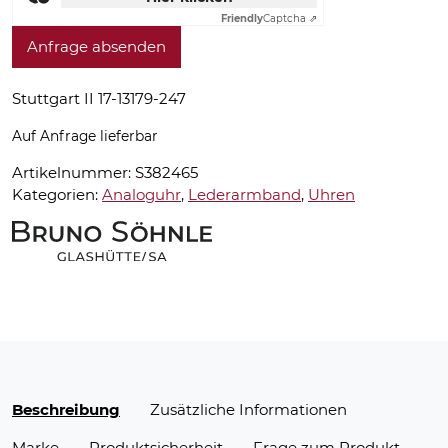
Friendly
Captcha ⇗
Anfrage absenden
Stuttgart II 17-13179-247
Auf Anfrage lieferbar
Artikelnummer:
S382465
Kategorien:
Analoguhr
,
Lederarmband
,
Uhren
Beschreibung
Zusätzliche Informationen
Marke
Produktsicherheit
Frage zum Produkt