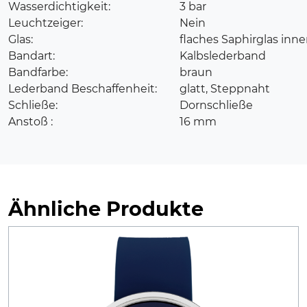
Wasserdichtigkeit:
3 bar
Leuchtzeiger:
Nein
Glas:
flaches Saphirglas inn
Bandart:
Kalbslederband
Bandfarbe:
braun
Lederband Beschaffenheit:
glatt, Steppnaht
Schließe:
Dornschließe
Anstoß :
16 mm
Ähnliche Produkte