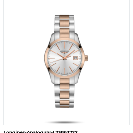
Longines-Analoguhr-L23863727