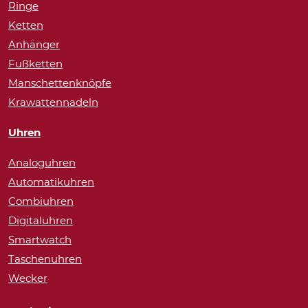
Ringe
Ketten
Anhänger
Fußketten
Manschettenknöpfe
Krawattennadeln
Uhren
Analoguhren
Automatikuhren
Combiuhren
Digitaluhren
Smartwatch
Taschenuhren
Wecker