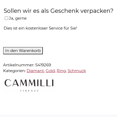
Sollen wir es als Geschenk verpacken?
Ja, gerne
Dies ist ein kostenloser Service für Sie!
Cammilli-
In den Warenkorb
Ring-
GAN20061W
Artikelnummer:
S419269
Menge
Kategorien:
Diamant
,
Gold
,
Ring
,
Schmuck