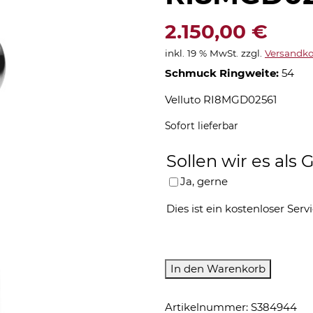
2.150,00
€
inkl. 19 % MwSt.
zzgl.
Versandko
Schmuck Ringweite:
54
Velluto RI8MGD02561
Sofort lieferbar
Sollen wir es al
Ja, gerne
Dies ist ein kostenloser Servi
Capolavoro-
In den Warenkorb
Ring-
RI8MGD02561
Artikelnummer:
S384944
Menge