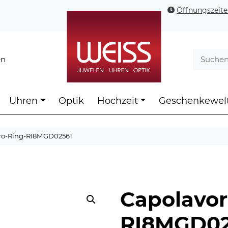
Öffnungszeit
en
Uhren
Optik
Hochzeit
Geschenkewel
ro-Ring-RI8MGD02561
Capolavor
RI8MGD02