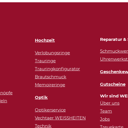
Reparatur & 
Hochzeit
Schmuckwerk
Verlobungsringe
Uhrenwerkst
Trauringe
Trauringkonfigurator
Geschenkew
Brautschmuck
Gutscheine
Memoireringe
nöpfe
Wir sind WE
Optik
eln
Über uns
Optikerservice
Team
Vechtaer WEISSHEITEN
Jobs
Technik
Treuekarte