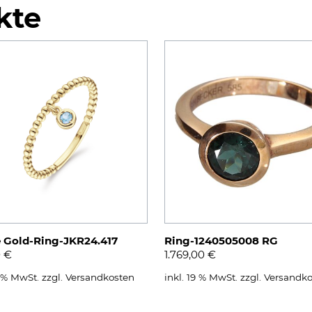
kte
e Gold-Ring-JKR24.417
Ring-1240505008 RG
0
€
1.769,00
€
9 % MwSt.
zzgl.
Versandkosten
inkl. 19 % MwSt.
zzgl.
Versandko