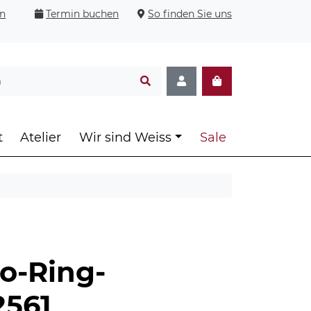
en
Termin buchen
So finden Sie uns
t
Atelier
Wir sind Weiss
Sale
o-Ring-
561