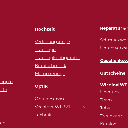
Reparatur & 
Hochzeit
Schmuckwerk
Verlobungsringe
Uhrenwerkst
Trauringe
Trauringkonfigurator
Geschenkew
Brautschmuck
Gutscheine
Memoireringe
nöpfe
Wir sind WE
Optik
eln
Über uns
Optikerservice
Team
Vechtaer WEISSHEITEN
Jobs
Technik
Treuekarte
ren
Katalog