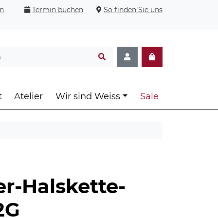
en
Termin buchen
So finden Sie uns
t
Atelier
Wir sind Weiss
Sale
er-Halskette-
2G