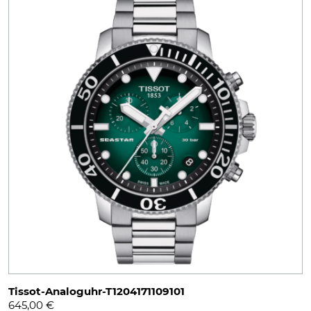
Tissot-Analoguhr-T1204171109101
645,00
€