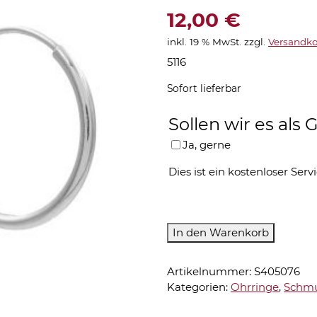
12,00
€
inkl. 19 % MwSt.
zzgl.
Versandko
5116
Sofort lieferbar
Sollen wir es al
Ja, gerne
Dies ist ein kostenloser Servi
Ohrringe-
In den Warenkorb
5116
Menge
Artikelnummer:
S405076
Kategorien:
Ohrringe
,
Schm