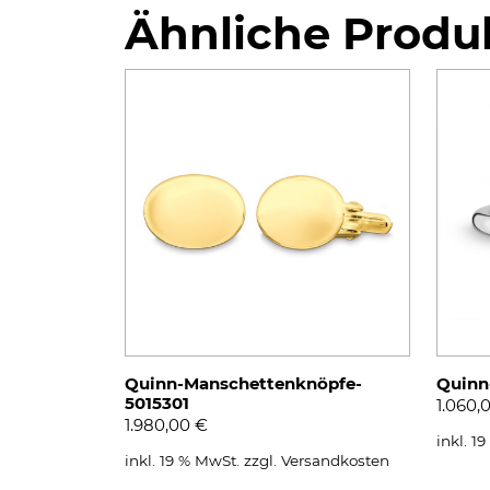
Ähnliche Produ
Quinn-Manschettenknöpfe-
Quinn
5015301
1.060,
1.980,00
€
inkl. 1
inkl. 19 % MwSt.
zzgl.
Versandkosten