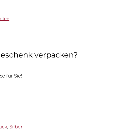
sten
s Geschenk verpacken?
ce für Sie!
uck
,
Silber