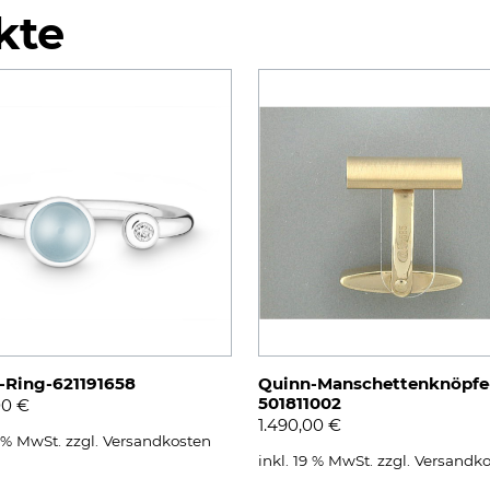
kte
-Ring-621191658
Quinn-Manschettenknöpfe
501811002
00
€
1.490,00
€
9 % MwSt.
zzgl.
Versandkosten
inkl. 19 % MwSt.
zzgl.
Versandko