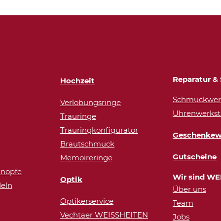
Reparatur & 
Hochzeit
Schmuckwerk
Verlobungsringe
Uhrenwerkst
Trauringe
Trauringkonfigurator
Geschenkew
Brautschmuck
Gutscheine
Memoireringe
nöpfe
Wir sind WE
Optik
eln
Über uns
Optikerservice
Team
Vechtaer WEISSHEITEN
Jobs