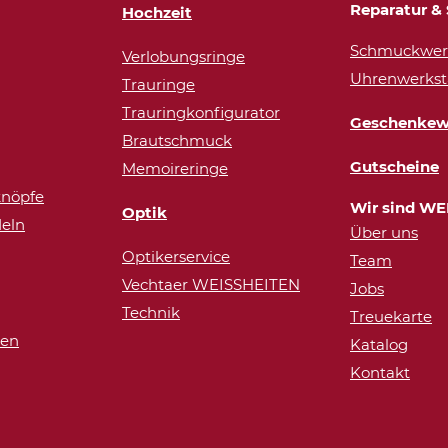
Reparatur & 
Hochzeit
Schmuckwerk
Verlobungsringe
Uhrenwerkst
Trauringe
Trauringkonfigurator
Geschenkew
Brautschmuck
Gutscheine
Memoireringe
nöpfe
Wir sind WE
Optik
eln
Über uns
Optikerservice
Team
Vechtaer WEISSHEITEN
Jobs
Technik
Treuekarte
ren
Katalog
Kontakt