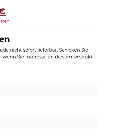
ünglicher
Aktueller
€
sten
Preis
ist:
gen
 €
25,00 €.
ade nicht sofort lieferbar. Schicken Sie
, wenn Sie Interesse an diesem Produkt