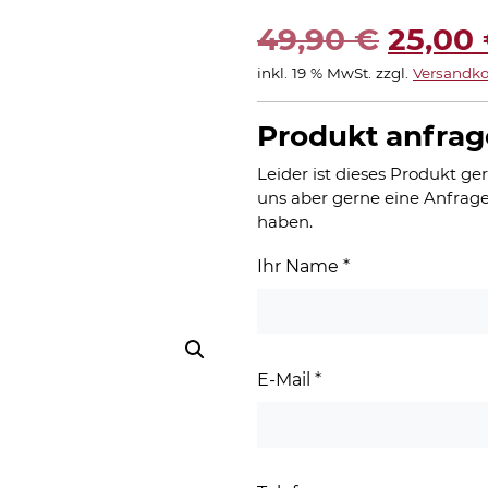
Urspr
49,90
€
25,00
inkl. 19 % MwSt.
zzgl.
Versandko
Preis
war:
Produkt anfra
49,90
Leider ist dieses Produkt ger
uns aber gerne eine Anfrage
haben.
Ihr Name
*
E-Mail
*