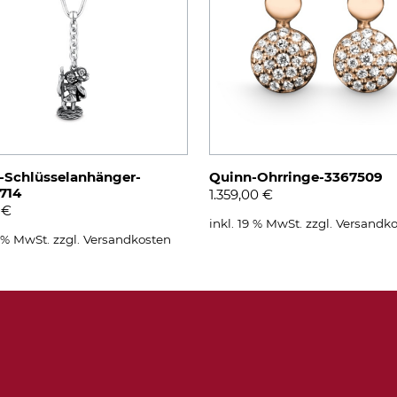
-Schlüsselanhänger-
Quinn-Ohrringe-3367509
714
1.359,00
€
0
€
inkl. 19 % MwSt.
zzgl.
Versandko
9 % MwSt.
zzgl.
Versandkosten