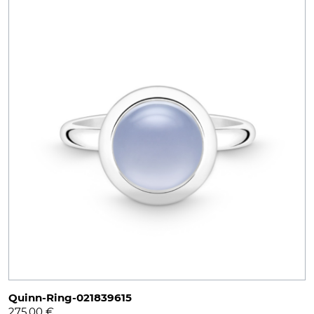
Quinn-Ring-021839615
275,00
€