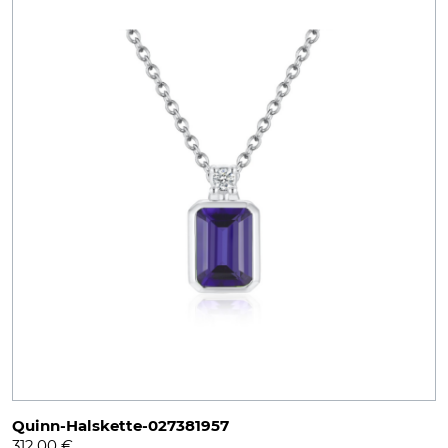
Quinn-Halskette-027381957
312,00
€