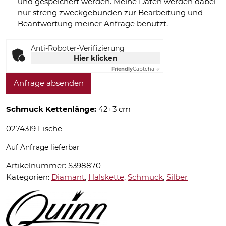
und gespeichert werden. Meine Daten werden dabei
nur streng zweckgebunden zur Bearbeitung und
Beantwortung meiner Anfrage benutzt.
Anti-Roboter-Verifizierung
Hier klicken
Friendly
Captcha ⇗
Anfrage absenden
Schmuck Kettenlänge:
42+3 cm
0274319 Fische
Auf Anfrage lieferbar
Artikelnummer:
S398870
Kategorien:
Diamant
,
Halskette
,
Schmuck
,
Silber