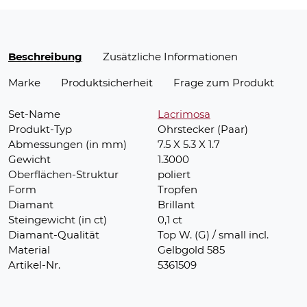
Beschreibung
Zusätzliche Informationen
Marke
Produktsicherheit
Frage zum Produkt
Set-Name
Lacrimosa
Produkt-Typ
Ohrstecker (Paar)
Abmessungen (in mm)
7.5 X 5.3 X 1.7
Gewicht
1.3000
Oberflächen-Struktur
poliert
Form
Tropfen
Diamant
Brillant
Steingewicht (in ct)
0,1 ct
Diamant-Qualität
Top W. (G) / small incl.
Material
Gelbgold 585
Artikel-Nr.
5361509