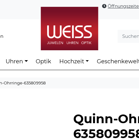
Öffnungszeit
en
Uhren
Optik
Hochzeit
Geschenkewel
n-Ohrringe-635809958
Quinn-Ohr
63580995