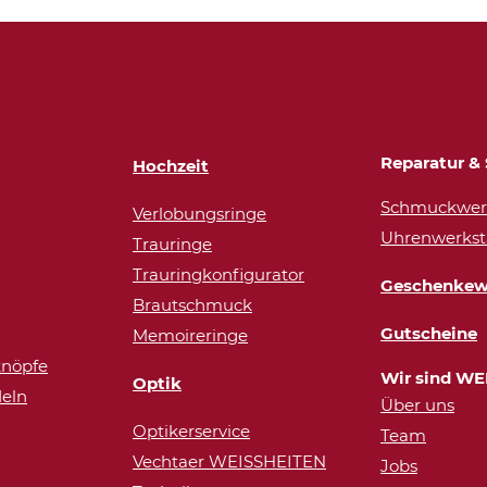
Reparatur & 
Hochzeit
Schmuckwerk
Verlobungsringe
Uhrenwerkst
Trauringe
Trauringkonfigurator
Geschenkew
Brautschmuck
Gutscheine
Memoireringe
nöpfe
Wir sind WE
Optik
eln
Über uns
Optikerservice
Team
Vechtaer WEISSHEITEN
Jobs