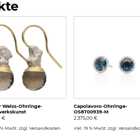
kte
r Weiss-Ohrringe-
Capolavoro-Ohrringe-
erkskunst
OS8T00939-M
0
€
2.375,00
€
9 % MwSt.
zzgl.
Versandkosten
inkl. 19 % MwSt.
zzgl.
Versandko