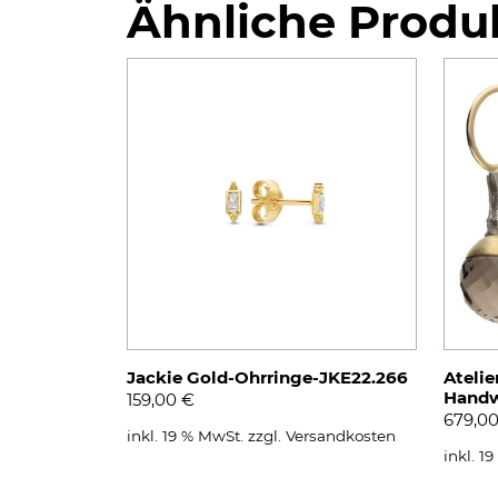
Ähnliche Produ
Jackie Gold-Ohrringe-JKE22.266
Atelie
Handw
159,00
€
679,0
inkl. 19 % MwSt.
zzgl.
Versandkosten
inkl. 1