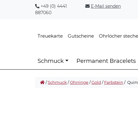
+49 (0) 4441
E-Mail senden
887060
Treuekarte
Gutscheine
Ohrlöcher stech
Schmuck
Permanent Bracelets
/
Schmuck
/
Ohrringe
/
Gold
/
Farbstein
/ Quin