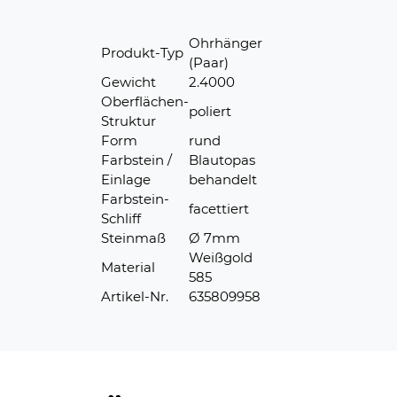
Ohrhänger
Produkt-Typ
(Paar)
Gewicht
2.4000
Oberflächen-
poliert
Struktur
Form
rund
Farbstein /
Blautopas
Einlage
behandelt
Farbstein-
facettiert
Schliff
Steinmaß
Ø 7mm
Weißgold
Material
585
Artikel-Nr.
635809958