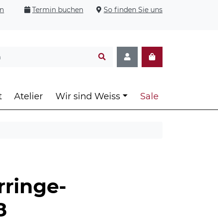
en
Termin buchen
So finden Sie uns
t
Atelier
Wir sind Weiss
Sale
ringe-
8