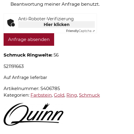
Beantwortung meiner Anfrage benutzt.
Anti-Roboter-Verifizierung
Hier klicken
Friendly
Captcha ⇗
Anfrage absenden
Schmuck Ringweite:
56
521191663
Auf Anfrage lieferbar
Artikelnummer:
S406785
Kategorien:
Farbstein
,
Gold
,
Ring
,
Schmuck