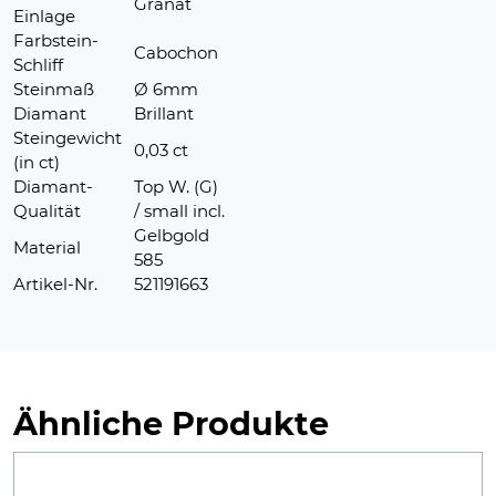
Granat
Einlage
Farbstein-
Cabochon
Schliff
Steinmaß
Ø 6mm
Diamant
Brillant
Steingewicht
0,03 ct
(in ct)
Diamant-
Top W. (G)
Qualität
/ small incl.
Gelbgold
Material
585
Artikel-Nr.
521191663
Ähnliche Produkte