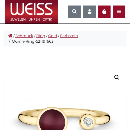
/
Schmuck
/
Ring
/
Gold
/
Farbstein
/ Quinn-Ring-521191663