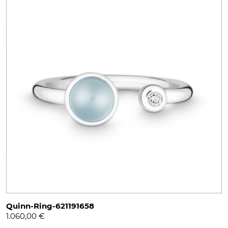
Quinn-Ring-621191658
1.060,00
€