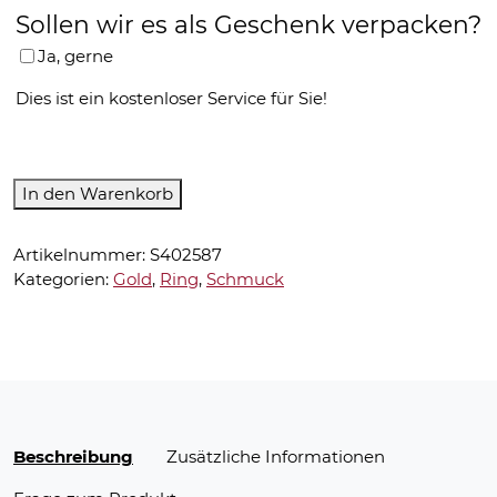
Sollen wir es als Geschenk verpacken?
Ja, gerne
Dies ist ein kostenloser Service für Sie!
Ring-
In den Warenkorb
4186617-
0RG
Artikelnummer:
S402587
Menge
Kategorien:
Gold
,
Ring
,
Schmuck
Beschreibung
Zusätzliche Informationen