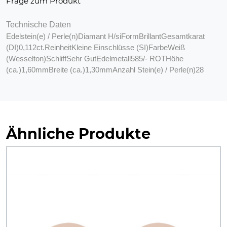
Frage zum Produkt
Technische Daten
Edelstein(e) / Perle(n)Diamant H/siFormBrillantGesamtkarat
(DI)0,112ct.ReinheitKleine Einschlüsse (SI)FarbeWeiß
(Wesselton)SchliffSehr GutEdelmetall585/- ROTHöhe
(ca.)1,60mmBreite (ca.)1,30mmAnzahl Stein(e) / Perle(n)28
Ähnliche Produkte