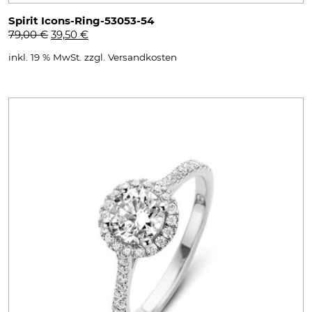
Spirit Icons-Ring-53053-54
Ursprünglicher
Aktueller
79,00
€
39,50
€
Preis
Preis
inkl. 19 % MwSt.
zzgl.
Versandkosten
war:
ist:
79,00 €
39,50 €.