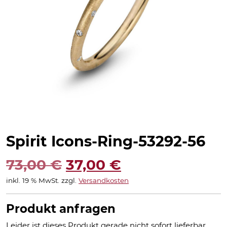
Spirit Icons-Ring-53292-56
Ursprünglicher
Aktueller
73,00
€
37,00
€
inkl. 19 % MwSt.
zzgl.
Versandkosten
Preis
Preis
war:
ist:
Produkt anfragen
Leider ist dieses Produkt gerade nicht sofort lieferbar.