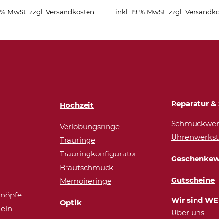
9 % MwSt.
zzgl.
Versandkosten
inkl. 19 % MwSt.
zzgl.
Versandko
Reparatur & 
Hochzeit
Schmuckwerk
Verlobungsringe
Uhrenwerkst
Trauringe
Trauringkonfigurator
Geschenkew
Brautschmuck
Gutscheine
Memoireringe
nöpfe
Wir sind WE
Optik
eln
Über uns