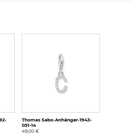
92-
Thomas Sabo-Anhänger-1943-
051-14
49,00
€