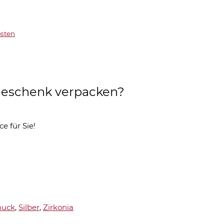
sten
s Geschenk verpacken?
ce für Sie!
uck
,
Silber
,
Zirkonia