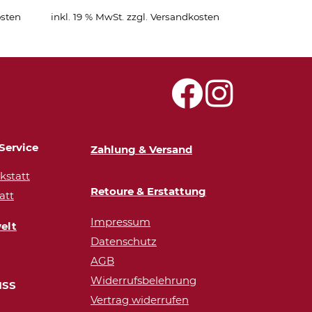
sten
inkl. 19 % MwSt.
zzgl.
Versandkosten
Service
Zahlung & Versand
statt
Retoure & Erstattung
att
Impressum
elt
Datenschutz
AGB
Widerrufsbelehrung
ISS
Vertrag widerrufen