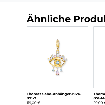
Ähnliche Produ
Thomas Sabo-Anhänger-1926-
Thoma
971-7
051-14
119,00
€
59,00