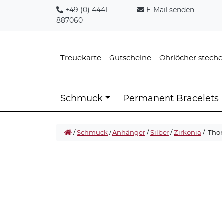
+49 (0) 4441
E-Mail senden
887060
Treuekarte
Gutscheine
Ohrlöcher stech
Schmuck
Permanent Bracelets
/
Schmuck
/
Anhänger
/
Silber
/
Zirkonia
/ Tho