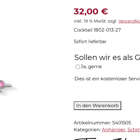
32,00
€
inkl. 19 % MwSt.
zzgl.
Versandko
Cocktail 1802-013-27
Sofort lieferbar
Sollen wir es al
Ja, gerne
Dies ist ein kostenloser Servi
Thomas
In den Warenkorb
Sabo-
Anhänger-
Artikelnummer:
S401505
1802-
Kategorien:
Anhänger
,
Schm
013-
27