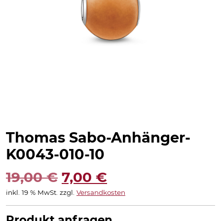
Thomas Sabo-Anhänger-
K0043-010-10
Ursprünglicher
Aktueller
19,00
€
7,00
€
inkl. 19 % MwSt.
zzgl.
Versandkosten
Preis
Preis
war:
ist:
Produkt anfragen