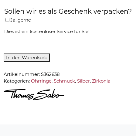
Sollen wir es als Geschenk verpacken?
Ja, gerne
Dies ist ein kostenloser Service für Sie!
Thomas
In den Warenkorb
Sabo-
Ohrringe-
Artikelnummer:
S362638
H1964-
Kategorien:
Ohrringe
,
Schmuck
,
Silber
,
Zirkonia
051-
11
Menge