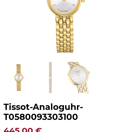
Tissot-Analoguhr-
T0580093303100
445,00
€