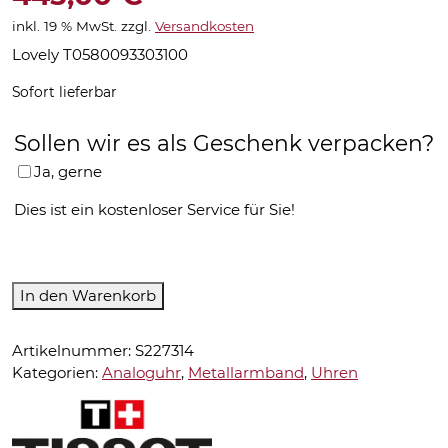
inkl. 19 % MwSt.
zzgl.
Versandkosten
Lovely T0580093303100
Sofort lieferbar
Sollen wir es als Geschenk verpacken?
Ja, gerne
Dies ist ein kostenloser Service für Sie!
Tissot-
In den Warenkorb
Analoguhr-
T0580093303100
Artikelnummer:
S227314
Menge
Kategorien:
Analoguhr
,
Metallarmband
,
Uhren