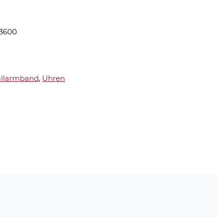
03600
llarmband
,
Uhren