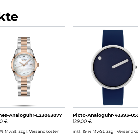
kte
nes-Analoguhr-L23863877
Picto-Analoguhr-43393-05
00
€
129,00
€
9 % MwSt.
zzgl.
Versandkosten
inkl. 19 % MwSt.
zzgl.
Versandko