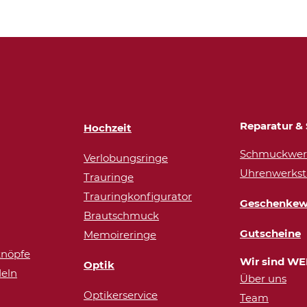
Reparatur & 
Hochzeit
Schmuckwerk
Verlobungsringe
Uhrenwerkst
Trauringe
Trauringkonfigurator
Geschenkew
Brautschmuck
Gutscheine
Memoireringe
nöpfe
Wir sind WE
Optik
eln
Über uns
Optikerservice
Team