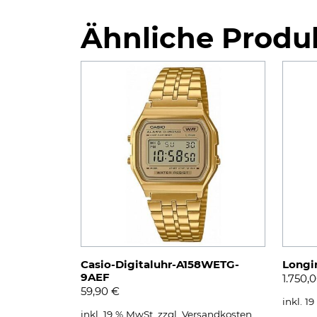
Ähnliche Produ
Casio-Digitaluhr-A158WETG-
Longi
9AEF
1.750,
59,90
€
inkl. 1
inkl. 19 % MwSt.
zzgl.
Versandkosten