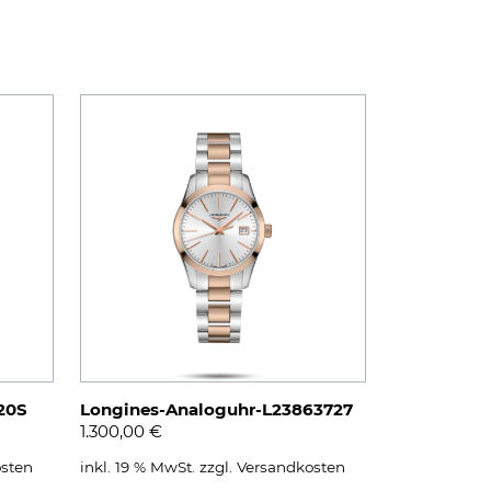
20S
Longines-Analoguhr-L23863727
1.300,00
€
sten
inkl. 19 % MwSt.
zzgl.
Versandkosten