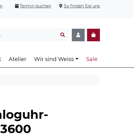
en
Termin buchen
So finden Sie uns
t
Atelier
Wir sind Weiss
Sale
aloguhr-
03600