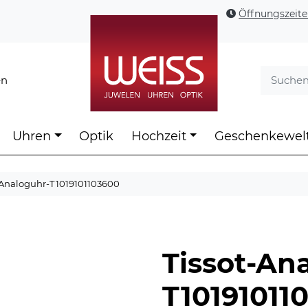
Öffnungszeit
en
Uhren
Optik
Hochzeit
Geschenkewel
-Analoguhr-T1019101103600
Tissot-An
T10191011