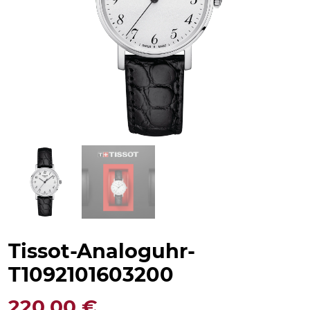
Tissot-Analoguhr-
T1092101603200
220,00
€