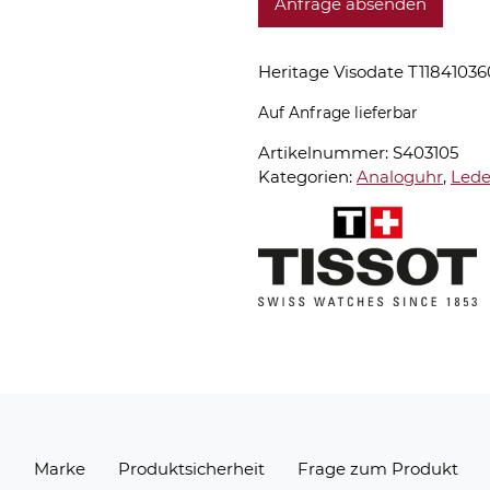
Anfrage absenden
Heritage Visodate T1184103
Auf Anfrage lieferbar
Artikelnummer:
S403105
Kategorien:
Analoguhr
,
Led
n
Marke
Produktsicherheit
Frage zum Produkt