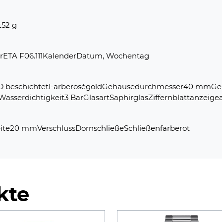
t52 g
rETA F06.111KalenderDatum, Wochentag
PVD beschichtetFarberoségoldGehäusedurchmesser40 mmGe
erdichtigkeit3 BarGlasartSaphirglasZiffernblattanzeigea
te20 mmVerschlussDornschließeSchließenfarberot
kte