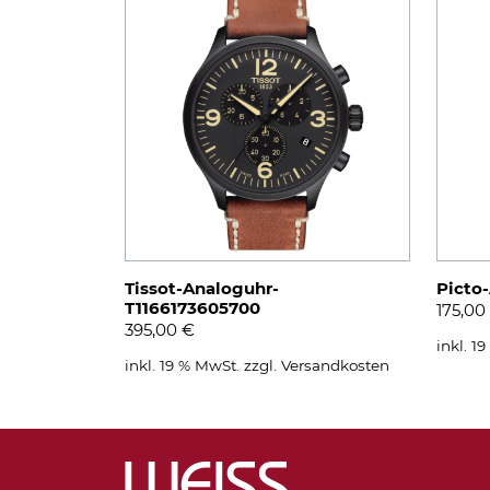
Tissot-Analoguhr-
Picto
T1166173605700
175,00
395,00
€
inkl. 1
inkl. 19 % MwSt.
zzgl.
Versandkosten