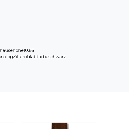
häusehöhe10.66
nalogZiffernblattfarbeschwarz