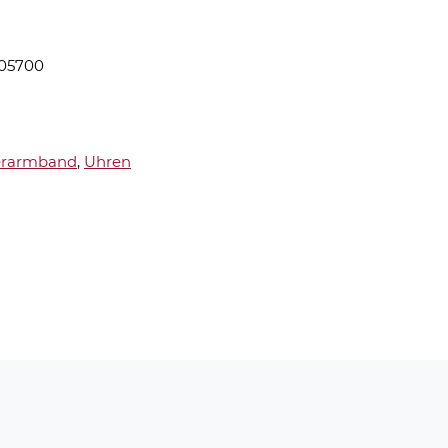
605700
erarmband
,
Uhren