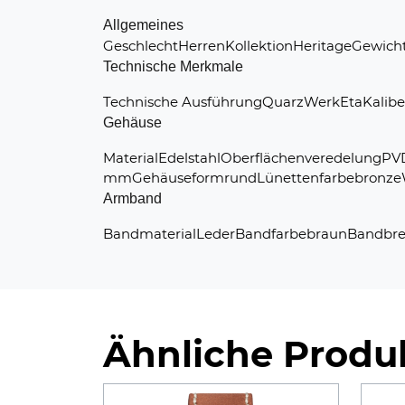
Allgemeines
GeschlechtHerrenKollektionHeritageGewich
Technische Merkmale
Technische AusführungQuarzWerkEtaKalibe
Gehäuse
MaterialEdelstahlOberflächenveredelung
mmGehäuseformrundLünettenfarbebronzeWass
Armband
BandmaterialLederBandfarbebraunBandbrei
Ähnliche Produ