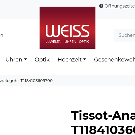
Öffnungszeit
en
Uhren
Optik
Hochzeit
Geschenkewel
-Analoguhr-T1184103605700
Tissot-An
T1184103