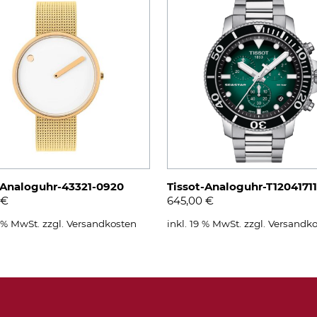
-Analoguhr-43321-0920
Tissot-Analoguhr-T1204171
€
645,00
€
9 % MwSt.
zzgl.
Versandkosten
inkl. 19 % MwSt.
zzgl.
Versandko