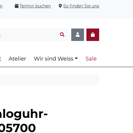
en
Termin buchen
So finden Sie uns
t
Atelier
Wir sind Weiss
Sale
aloguhr-
605700