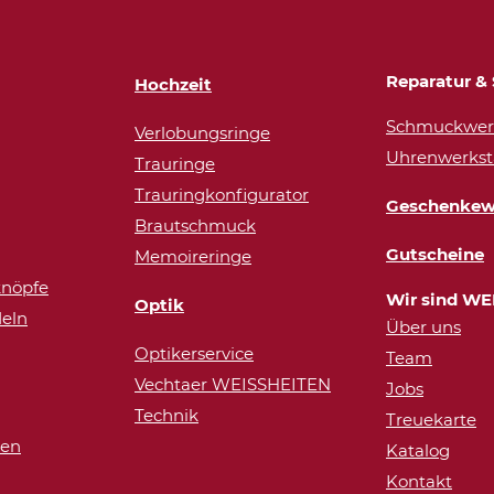
Reparatur & 
Hochzeit
Schmuckwerk
Verlobungsringe
Uhrenwerkst
Trauringe
Trauringkonfigurator
Geschenkew
Brautschmuck
Gutscheine
Memoireringe
nöpfe
Wir sind WE
Optik
eln
Über uns
Optikerservice
Team
Vechtaer WEISSHEITEN
Jobs
Technik
Treuekarte
ren
Katalog
Kontakt