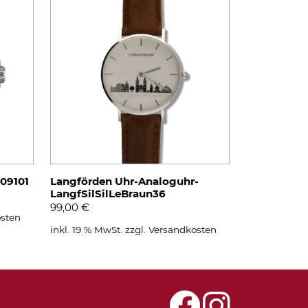
109101
Langförden Uhr-Analoguhr-
LangfSilSilLeBraun36
99,00
€
sten
inkl. 19 % MwSt.
zzgl.
Versandkosten