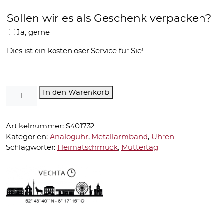
Sollen wir es als Geschenk verpacken?
Ja, gerne
Dies ist ein kostenloser Service für Sie!
Vechta
In den Warenkorb
Uhr-
Analoguhr-
GoldGoldMeGold36
Artikelnummer:
S401732
Menge
Kategorien:
Analoguhr
,
Metallarmband
,
Uhren
Schlagwörter:
Heimatschmuck
,
Muttertag