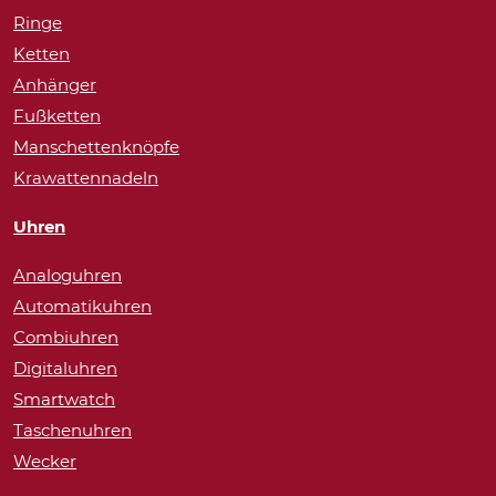
Ringe
Ketten
Anhänger
Fußketten
Manschettenknöpfe
Krawattennadeln
Uhren
Analoguhren
Automatikuhren
Combiuhren
Digitaluhren
Smartwatch
Taschenuhren
Wecker