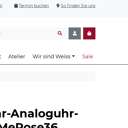
en
Termin buchen
So finden Sie uns
t
Atelier
Wir sind Weiss
Sale
r-Analoguhr-
MeRose36