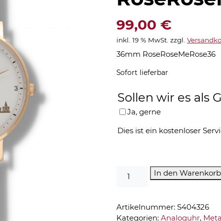
99,00
€
inkl. 19 % MwSt.
zzgl.
Versandko
36mm RoseRoseMeRose36
Sofort lieferbar
Sollen wir es al
Ja, gerne
Dies ist ein kostenloser Servi
Vechta
In den Warenkorb
Uhr-
Analoguhr-
RoseRoseMeRose36
Artikelnummer:
S404326
Menge
Kategorien:
Analoguhr
,
Meta