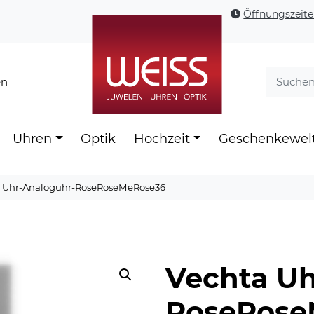
Öffnungszeit
en
Uhren
Optik
Hochzeit
Geschenkewel
a Uhr-Analoguhr-RoseRoseMeRose36
Vechta Uh
RoseRose