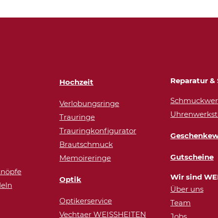
Reparatur & 
Hochzeit
Schmuckwerk
Verlobungsringe
Uhrenwerkst
Trauringe
Trauringkonfigurator
Geschenkew
Brautschmuck
Gutscheine
Memoireringe
nöpfe
Wir sind WE
Optik
eln
Über uns
Optikerservice
Team
Vechtaer WEISSHEITEN
Jobs