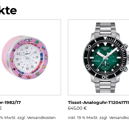
kte
r-1982/17
Tissot-Analoguhr-T1204171
€
645,00
€
9 % MwSt.
zzgl.
Versandkosten
inkl. 19 % MwSt.
zzgl.
Versandko