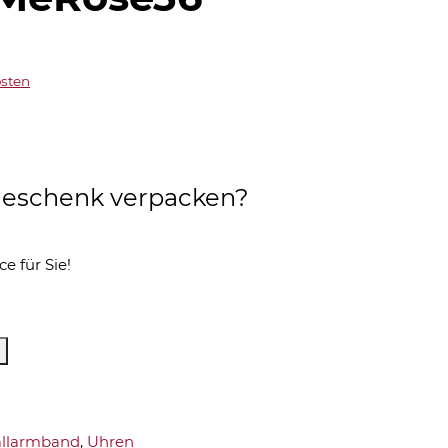
sten
s Geschenk verpacken?
ce für Sie!
llarmband
,
Uhren