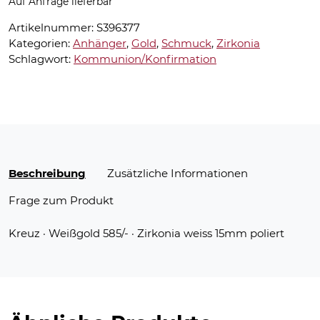
Auf Anfrage lieferbar
Artikelnummer:
S396377
Kategorien:
Anhänger
,
Gold
,
Schmuck
,
Zirkonia
Schlagwort:
Kommunion/Konfirmation
Beschreibung
Zusätzliche Informationen
Frage zum Produkt
Kreuz · Weißgold 585/- · Zirkonia weiss 15mm poliert