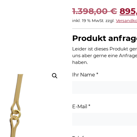
Urs
1.398,00
€
895
inkl. 19 % MwSt.
zzgl.
Versandko
Pre
war
Produkt anfra
1.3
Leider ist dieses Produkt ger
uns aber gerne eine Anfrage
haben.
Ihr Name
*
E-Mail
*