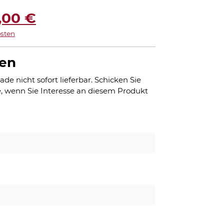
prünglicher
Aktueller
,00
€
sten
is
Preis
:
ist:
gen
98,00 €
895,00 €.
ade nicht sofort lieferbar. Schicken Sie
, wenn Sie Interesse an diesem Produkt