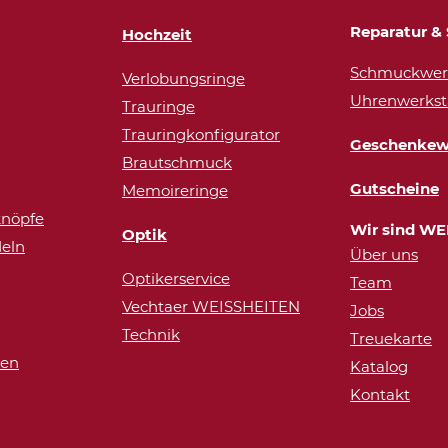
Reparatur & 
Hochzeit
Schmuckwerk
Verlobungsringe
Uhrenwerkst
Trauringe
Trauringkonfigurator
Geschenkew
Brautschmuck
Gutscheine
Memoireringe
nöpfe
Wir sind WE
Optik
eln
Über uns
Optikerservice
Team
Vechtaer WEISSHEITEN
Jobs
Technik
Treuekarte
ren
Katalog
Kontakt