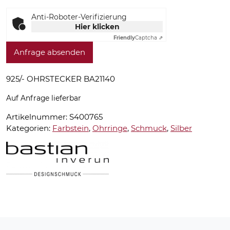
Anti-Roboter-Verifizierung
Hier klicken
Friendly
Captcha ⇗
Anfrage absenden
925/- OHRSTECKER BA21140
Auf Anfrage lieferbar
Artikelnummer:
S400765
Kategorien:
Farbstein
,
Ohrringe
,
Schmuck
,
Silber