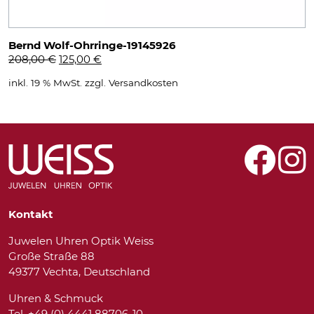
Bernd Wolf-Ohrringe-19145926
Ursprünglicher
Aktueller
208,00
€
125,00
€
Preis
Preis
inkl. 19 % MwSt.
zzgl.
Versandkosten
war:
ist:
208,00 €
125,00 €.
Kontakt
Juwelen Uhren Optik Weiss
Große Straße 88
49377 Vechta, Deutschland
Uhren & Schmuck
Tel. +49 (0) 4441 88706-10