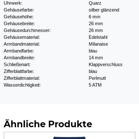
Uhrwerk:
Quarz
Gehäusefarbe:
silber glänzend
Gehäusehöhe:
6 mm
Gehäusebreite:
26 mm
Gehäusedurchmesser:
26 mm
Gehäusematerial:
Edelstahl
Armbandmaterial:
Milanaise
Armbandfarbe:
blau
Armbandbreite:
14 mm
Schließenart:
Klappverschluss
Zifferblattfarbe:
blau
Zifferblattmaterial:
Perlmutt
Wasserdichtigkeit:
5 ATM
Ähnliche Produkte