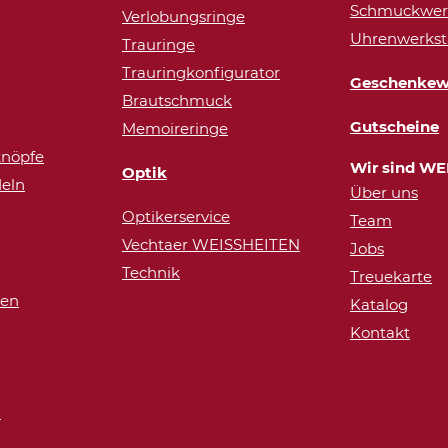
Schmuckwerk
Verlobungsringe
Uhrenwerkst
Trauringe
Trauringkonfigurator
Geschenkew
Brautschmuck
Gutscheine
Memoireringe
nöpfe
Wir sind WE
Optik
eln
Über uns
Optikerservice
Team
Vechtaer WEISSHEITEN
Jobs
Technik
Treuekarte
ren
Katalog
Kontakt
n