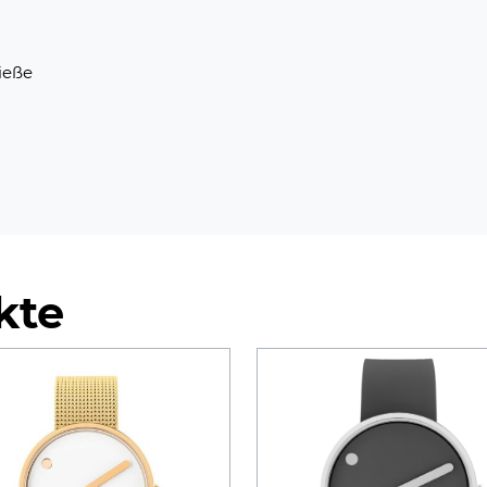
ieße
kte