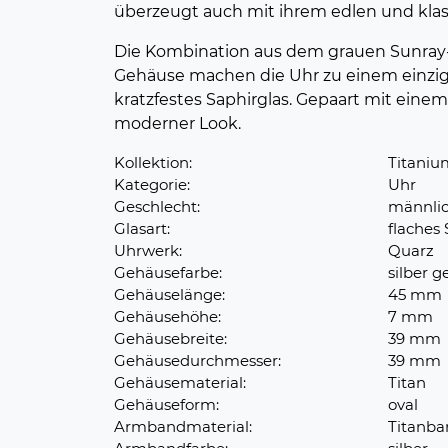
überzeugt auch mit ihrem edlen und klass
Die Kombination aus dem grauen Sunray-Z
Gehäuse machen die Uhr zu einem einzigar
kratzfestes Saphirglas. Gepaart mit einem
moderner Look.
Kollektion:
Titaniu
Kategorie:
Uhr
Geschlecht:
männli
Glasart:
flaches 
Uhrwerk:
Quarz
Gehäusefarbe:
silber g
Gehäuselänge:
45 mm
Gehäusehöhe:
7 mm
Gehäusebreite:
39 mm
Gehäusedurchmesser:
39 mm
Gehäusematerial:
Titan
Gehäuseform:
oval
Armbandmaterial:
Titanba