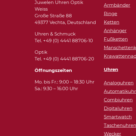
Juwelen Uhren Optik
Armbänder
Weiss
Ringe
Große Straße 88
Ketten
49377 Vechta, Deutschland
Anhänger
Uhren & Schmuck
Fußketten
Tel. +49 (0) 4441 88706-10
Manschettenk
Optik
Krawattennad
Tel. +49 (0) 4441 88706-20
Uhren
Öffnungszeiten
Mo. bis Fr.: 9:00 – 18:30 Uhr
Analoguhren
Sa.: 9:30 – 16:00 Uhr
Automatikuh
Combiuhren
Digitaluhren
Smartwatch
Taschenuhre
Wecker