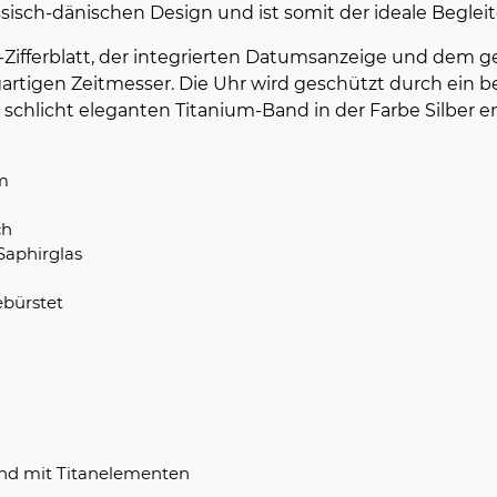
isch-dänischen Design und ist somit der ideale Begleite
ifferblatt, der integrierten Datumsanzeige und dem g
tigen Zeitmesser. Die Uhr wird geschützt durch ein bes
 schlicht eleganten Titanium-Band in der Farbe Silber e
m
ch
Saphirglas
ebürstet
nd mit Titanelementen