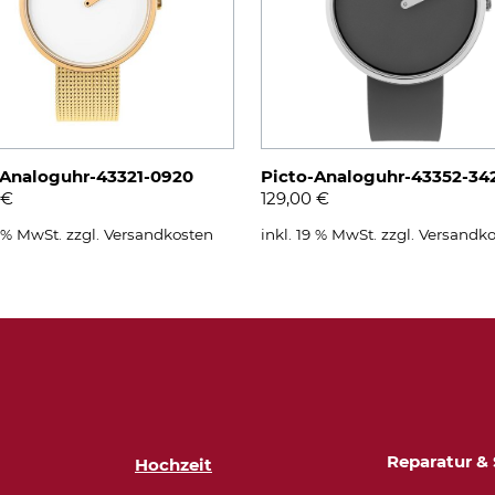
-Analoguhr-43321-0920
Picto-Analoguhr-43352-34
€
129,00
€
9 % MwSt.
zzgl.
Versandkosten
inkl. 19 % MwSt.
zzgl.
Versandko
Reparatur & 
Hochzeit