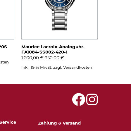
20S
Maurice Lacroix-Analoguhr-
FA1084-SS002-420-1
Ursprünglicher
Aktueller
1.600,00
€
950,00
€
sten
Preis
Preis
inkl. 19 % MwSt.
zzgl.
Versandkosten
war:
ist:
1.600,00 €
950,00 €.
Service
Zahlung & Versand