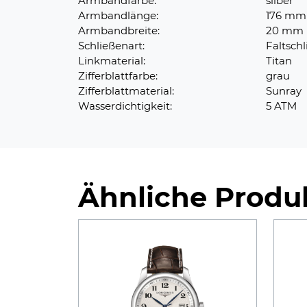
Armbandfarbe:
silber
Armbandlänge:
176 mm
Armbandbreite:
20 mm
Schließenart:
Faltschl
Linkmaterial:
Titan
Zifferblattfarbe:
grau
Zifferblattmaterial:
Sunray
Wasserdichtigkeit:
5 ATM
Ähnliche Produ