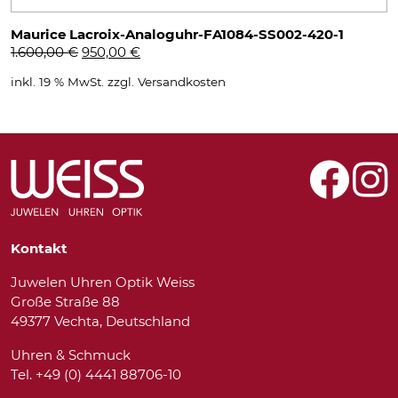
Maurice Lacroix-Analoguhr-FA1084-SS002-420-1
Ursprünglicher
Aktueller
1.600,00
€
950,00
€
Preis
Preis
inkl. 19 % MwSt.
zzgl.
Versandkosten
war:
ist:
1.600,00 €
950,00 €.
Kontakt
Juwelen Uhren Optik Weiss
Große Straße 88
49377 Vechta, Deutschland
Uhren & Schmuck
Tel. +49 (0) 4441 88706-10