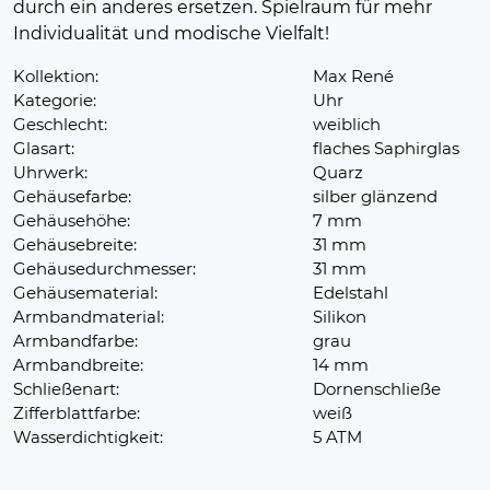
durch ein anderes ersetzen. Spielraum für mehr
Individualität und modische Vielfalt!
Kollektion:
Max René
Kategorie:
Uhr
Geschlecht:
weiblich
Glasart:
flaches Saphirglas
Uhrwerk:
Quarz
Gehäusefarbe:
silber glänzend
Gehäusehöhe:
7 mm
Gehäusebreite:
31 mm
Gehäusedurchmesser:
31 mm
Gehäusematerial:
Edelstahl
Armbandmaterial:
Silikon
Armbandfarbe:
grau
Armbandbreite:
14 mm
Schließenart:
Dornenschließe
Zifferblattfarbe:
weiß
Wasserdichtigkeit:
5 ATM