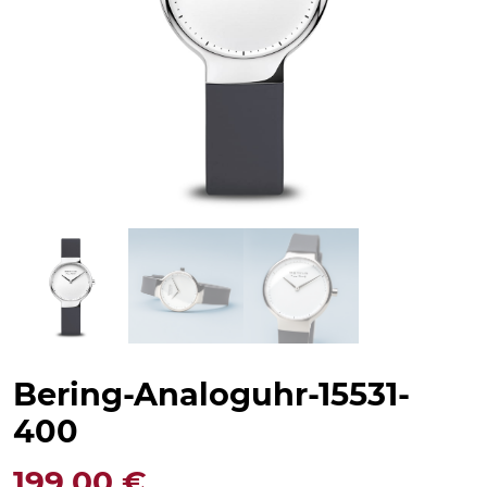
Bering-Analoguhr-15531-
400
199,00
€