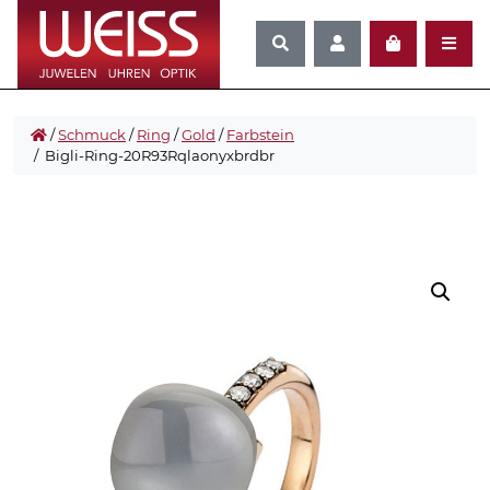
/
Schmuck
/
Ring
/
Gold
/
Farbstein
/ Bigli-Ring-20R93Rqlaonyxbrdbr