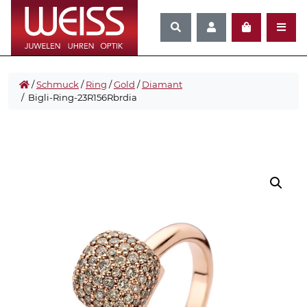
/
Schmuck
/
Ring
/
Gold
/
Diamant
/ Bigli-Ring-23R156Rbrdia