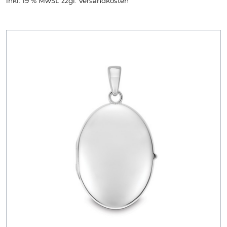
inkl. 19 % MwSt.
zzgl.
Versandkosten
war:
ist:
39,95 €
19,00 €.