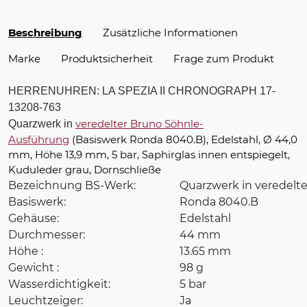
Beschreibung
Zusätzliche Informationen
Marke
Produktsicherheit
Frage zum Produkt
HERRENUHREN: LA SPEZIA II CHRONOGRAPH 17-
13208-763
veredelter Bruno Söhnle-
Quarzwerk in
Ausführung
(Basiswerk Ronda 8040.B), Edelstahl, Ø 44,0
mm, Höhe 13,9 mm, 5 bar, Saphirglas innen entspiegelt,
Kuduleder grau, Dornschließe
Bezeichnung BS-Werk:
Quarzwerk in veredelte
Basiswerk:
Ronda 8040.B
Gehäuse:
Edelstahl
Durchmesser:
44 mm
Höhe :
13.65 mm
Gewicht :
98 g
Wasserdichtigkeit:
5 bar
Leuchtzeiger:
Ja