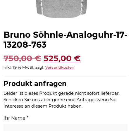
Bruno Söhnle-Analoguhr-17-
13208-763
Ursprünglicher
Aktueller
750,00
€
525,00
€
inkl. 19 % MwSt.
zzgl.
Versandkosten
Preis
Preis
war:
ist:
Produkt anfragen
750,00 €
525,00 €.
Leider ist dieses Produkt gerade nicht sofort lieferbar.
Schicken Sie uns aber gerne eine Anfrage, wenn Sie
Interesse an diesem Produkt haben.
Ihr Name
*