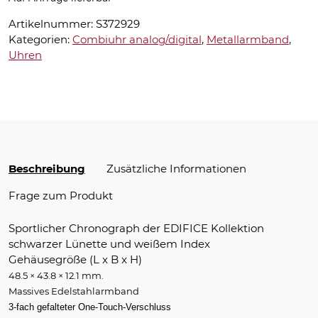
Artikelnummer:
S372929
Kategorien:
Combiuhr analog/digital
,
Metallarmband
,
Uhren
Beschreibung
Zusätzliche Informationen
Frage zum Produkt
Sportlicher Chronograph der EDIFICE Kollektion
schwarzer Lünette und weißem Index
Gehäusegröße (L x B x H)
48.5 × 43.8 × 12.1 mm.
Massives Edelstahlarmband
3-fach gefalteter One-Touch-Verschluss