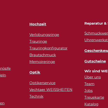
Reparatur & 
Hochzeit
Schmuckwerk
Verlobungsringe
Uhrenwerkst
Trauringe
Trauringkonfigurator
Geschenkew
Brautschmuck
Gutscheine
Memoireringe
nöpfe
Wir sind WE
Optik
eln
Über uns
Optikerservice
Team
Vechtaer WEISSHEITEN
Jobs
Technik
Treuekarte
ren
Katalog