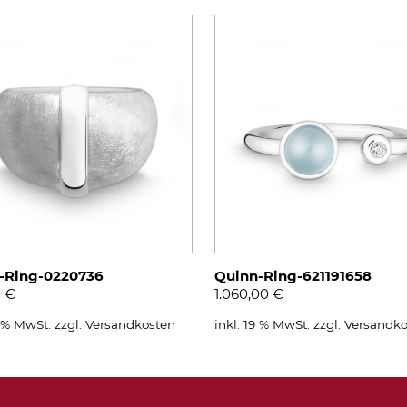
-Ring-0220736
Quinn-Ring-621191658
0
€
1.060,00
€
9 % MwSt.
zzgl.
Versandkosten
inkl. 19 % MwSt.
zzgl.
Versandko