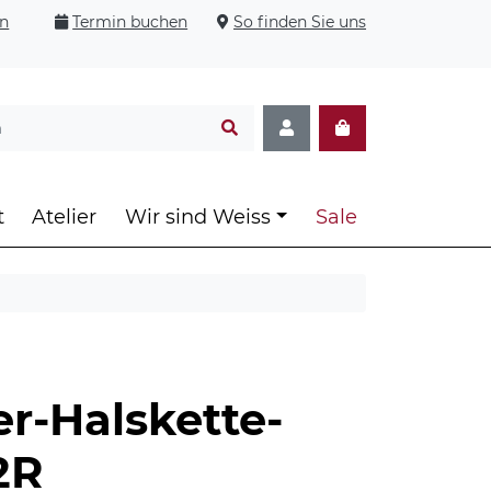
en
Termin buchen
So finden Sie uns
t
Atelier
Wir sind Weiss
Sale
er-Halskette-
2R