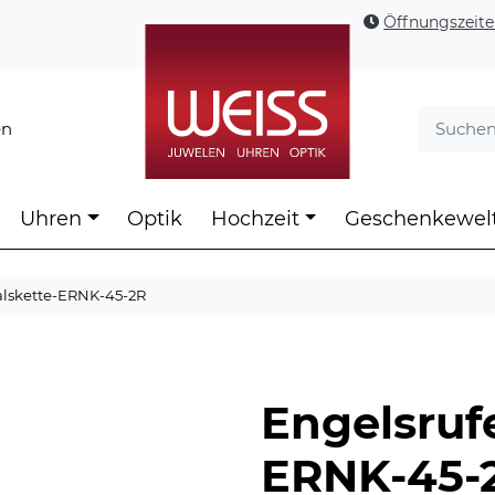
Öffnungszeit
en
Uhren
Optik
Hochzeit
Geschenkewel
alskette-ERNK-45-2R
Engelsruf
ERNK-45-