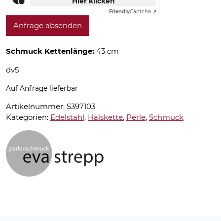
Hier klicken
Friendly
Captcha ⇗
Anfrage absenden
Schmuck Kettenlänge:
43 cm
dv5
Auf Anfrage lieferbar
Artikelnummer:
S397103
Kategorien:
Edelstahl
,
Halskette
,
Perle
,
Schmuck