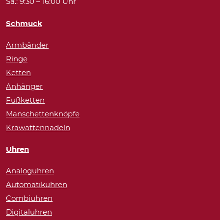
Sa.: 9:30 – 16:00 Uhr
Schmuck
Armbänder
Ringe
Ketten
Anhänger
Fußketten
Manschettenknöpfe
Krawattennadeln
Uhren
Analoguhren
Automatikuhren
Combiuhren
Digitaluhren