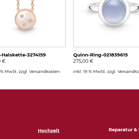
-Halskette-3274159
Quinn-Ring-021839615
0
€
275,00
€
9 % MwSt.
zzgl.
Versandkosten
inkl. 19 % MwSt.
zzgl.
Versandko
Reparatur & 
Hochzeit