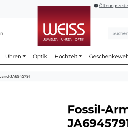
Öffnungszeit
en
Uhren
Optik
Hochzeit
Geschenkewel
mband-JA6945791
Fossil-Ar
JA694579