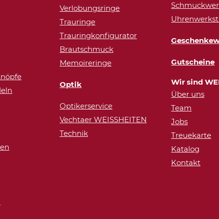
Schmuckwerk
Verlobungsringe
Uhrenwerkst
Trauringe
Trauringkonfigurator
Geschenkew
Brautschmuck
Gutscheine
Memoireringe
nöpfe
Wir sind WE
Optik
eln
Über uns
Optikerservice
Team
Vechtaer WEISSHEITEN
Jobs
Technik
Treuekarte
ren
Katalog
Kontakt
n