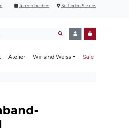
en
Termin buchen
So finden Sie uns
t
Atelier
Wir sind Weiss
Sale
mband-
1