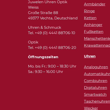
Juwelen Uhren Optik
Armbänder
Weiss
Ringe
Große Straße 88
Ketten
49377 Vechta, Deutschland
Anhänger
Uhren & Schmuck
Fußketten
Tel. +49 (0) 4441 88706-10
Manschettenk
Optik
Krawattennad
Tel. +49 (0) 4441 88706-20
Uhren
Öffnungszeiten
Mo. bis Fr.: 9:00 – 18:30 Uhr
Analoguhren
Sa.: 9:30 – 16:00 Uhr
Automatikuh
Combiuhren
Digitaluhren
Smartwatch
Taschenuhre
Wecker