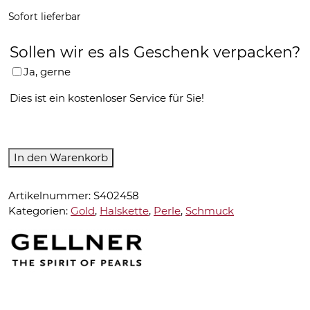
Sofort lieferbar
Sollen wir es als Geschenk verpacken?
Ja, gerne
Dies ist ein kostenloser Service für Sie!
Gellner-
In den Warenkorb
Halskette-
5-
Artikelnummer:
S402458
22020-
Kategorien:
Gold
,
Halskette
,
Perle
,
Schmuck
03
Menge