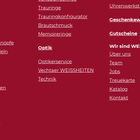
Uhrenwerkst
Trauringe
Trauringkonfigurator
Geschenkew
Brautschmuck
Gutscheine
Memoireringe
nöpfe
Wir sind WE
Optik
eln
Über uns
Optikerservice
Team
Vechtaer WEISSHEITEN
Jobs
Technik
Treuekarte
ren
Katalog
Kontakt
n