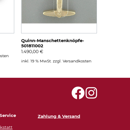
Quinn-Manschettenknöpfe-
501811002
1.490,00
€
sten
inkl. 19 % MwSt.
zzgl.
Versandkosten
Service
Zahlung & Versand
statt