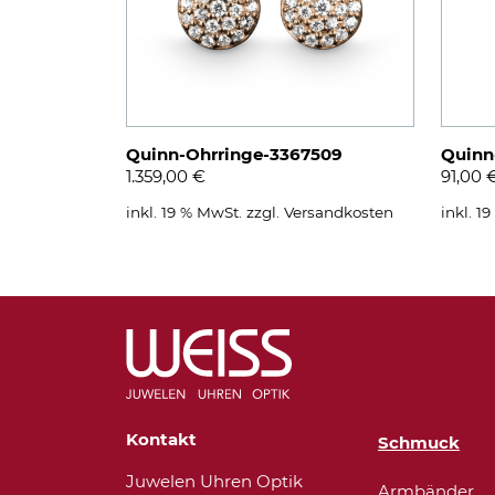
Quinn-Ohrringe-3367509
Quinn
1.359,00
€
91,00
inkl. 19 % MwSt.
zzgl.
Versandkosten
inkl. 1
Kontakt
Schmuck
Juwelen Uhren Optik
Armbänder