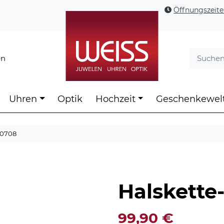
Öffnungszeit
en
Uhren
Optik
Hochzeit
Geschenkewel
10708
Halskett
99,90
€