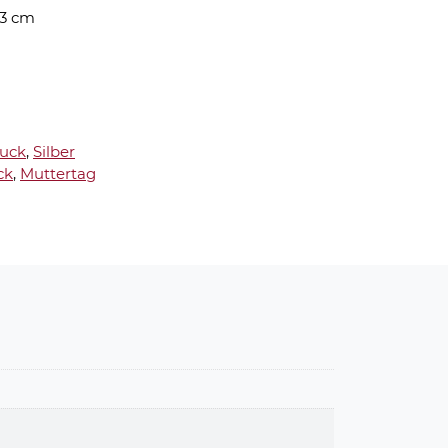
3 cm
8
uck
,
Silber
ck
,
Muttertag