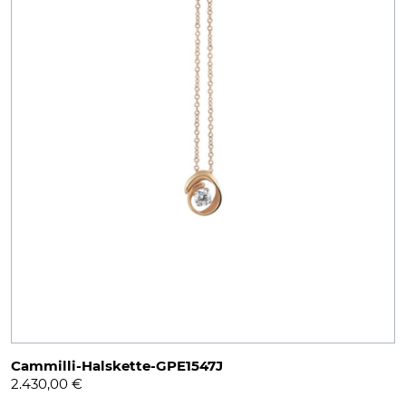
Cammilli-Halskette-GPE1547J
2.430,00
€